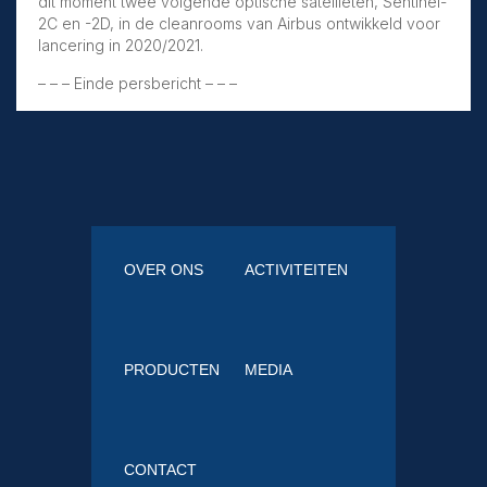
dit moment twee volgende optische satellieten, Sentinel-
2C en -2D, in de cleanrooms van Airbus ontwikkeld voor
lancering in 2020/2021.
– – – Einde persbericht – – –
OVER ONS
ACTIVITEITEN
PRODUCTEN
MEDIA
CONTACT