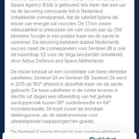
Space Agency (ESA) is gebouwd. Iets meer dan een uur
na de lancering ontvouwde het in Nederland
ontwikkelde zonnepaneel, dat de satelliet tijdens de
missie van energie zal voorzien. De 1,1 ton zware
milieusatelliet is ontworpen om ruim zeven jaar op 786
kilometer hoogte in een polaire baan om de aarde te
opereren. De lancering betekent dubbel Nederlands
succes: naast de zonnepanelen voor Sentinel-2B is ook
de tussentrap 1/2 voor de Vega lanceerder ontwikkeld
door Airbus Defence and Space Netherlands.
De missie bestaat uit een constellatie van twee identieke
satellieten, Sentinel-2A en Sentinel-2B. Sentinel-2A werd
in 2015 op 180° afstand in dezelfde baan om de aarde
gebracht. De twee satellieten in de ruimte leveren in
slechts vijf dagen een afbeelding van het gehele
aardoppervlak tussen 56° zuiderbreedte en 84°
noorderbreedte. Dit komt zowel de mondiale
dekkingszone, als de datatransmissie voor
uiteenlopende toepassingen ten goede.
De Sentinel-2 missie draagt bij aan voedselveiligheid
door informatie te leveren aan de landbouwsector. Het