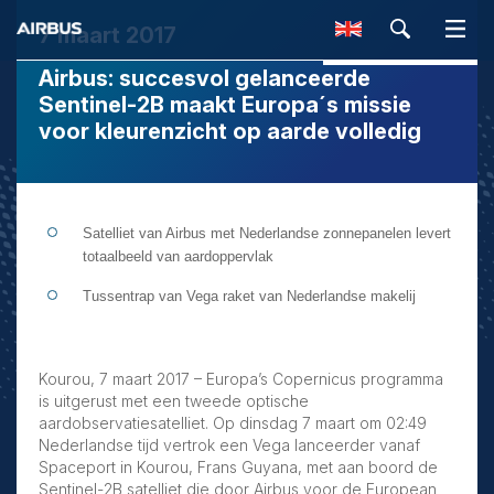
7 maart 2017
Airbus: succesvol gelanceerde
SEARCH
Sentinel-2B maakt Europa´s missie
voor kleurenzicht op aarde volledig
Satelliet van Airbus met Nederlandse zonnepanelen levert
totaalbeeld van aardoppervlak
Tussentrap van Vega raket van Nederlandse makelij
Kourou, 7 maart 2017 –
Europa’s Copernicus programma
is uitgerust met een tweede optische
aardobservatiesatelliet. Op dinsdag 7 maart om 02:49
Nederlandse tijd vertrok een Vega lanceerder vanaf
Spaceport in Kourou, Frans Guyana, met aan boord de
Sentinel-2B satelliet die door Airbus voor de European